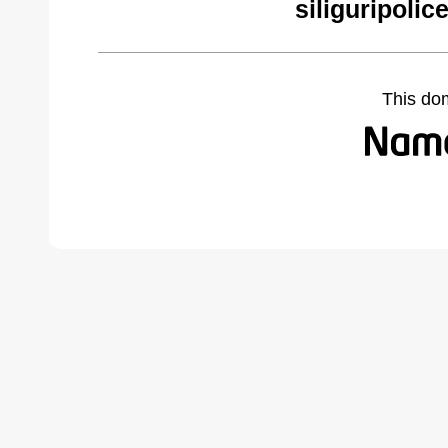
siliguripoli
This do